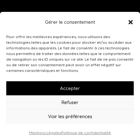
Le Four à Chaud

Gérer le consentement
Domaine de l’Arche
Route de Houdan, Lieu Dit Le Four À Chaux
Pour offrir les meilleures expériences, nous utilisons des
technologies telles que les cookies pour stocker et/ou accéder aux
78550 Richebourg France
informations des appareils. Le fait de consentir à ces technologies
nous permettra de traiter des données telles que le comportement

de navigation ou les ID uniques sur ce site. Le fait de ne pas consentir
contact@lefourachaud.fr
ou de retirer son consentement peut avoir un effet négatif sur
certaines caractéristiques et fonctions.

09 74 19 53 16
Accepter
Refuser
Voir les préférences
© 2024 Le Four à Chaud, Restaurant à Richebourg
|
Mentions légales
|
Politique de confidentialité
|
Conception du site :
Raphaëlle Lécot
Mentions Légales
Politique de confidentialité